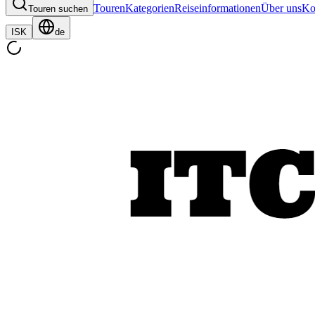
Touren
Kategorien
Reiseinformationen
Über uns
Ko
Touren suchen
ISK
de