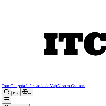
Tours
Categorías
Información de Viaje
Nosotros
Contacto
ISK
es