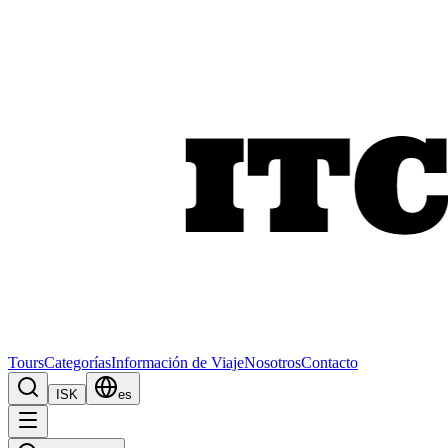
Tours
Categorías
Información de Viaje
Nosotros
Contacto
ISK
es