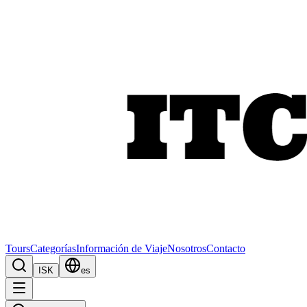
Tours
Categorías
Información de Viaje
Nosotros
Contacto
ISK
es