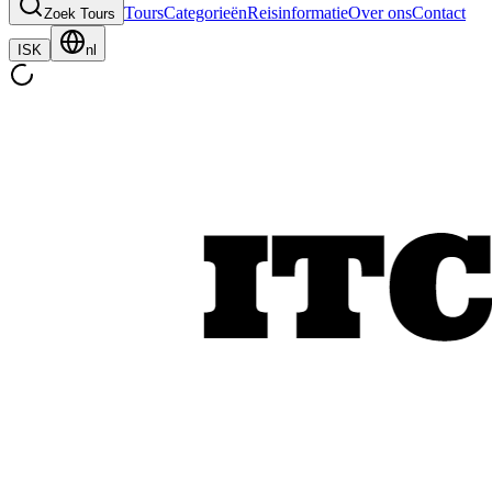
Tours
Categorieën
Reisinformatie
Over ons
Contact
Zoek Tours
ISK
nl