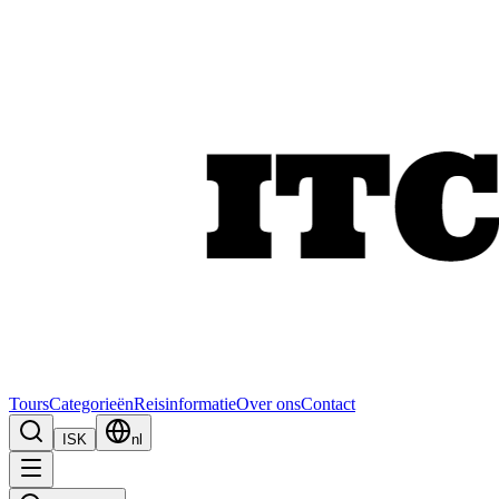
Tours
Categorieën
Reisinformatie
Over ons
Contact
ISK
nl