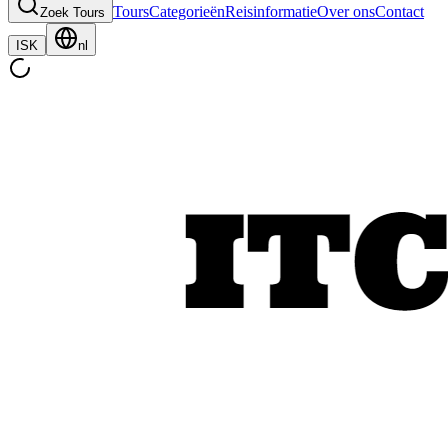
Tours
Categorieën
Reisinformatie
Over ons
Contact
Zoek Tours
ISK
nl