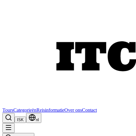
Tours
Categorieën
Reisinformatie
Over ons
Contact
ISK
nl