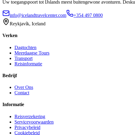
Uw toegangspoort tot IJslands meest buitengewone avonturen. Deskund
info@icelandtravelcenter.com
+354 497 0800
Reykjavík, Iceland
Verken
Dagtochten
Meerdaagse Tours
Transport
Reisinformatie
Bedrijf
Over Ons
Contact
Informatie
Reisverzekering
Servicevoorwaarden
Privacybeleid
Cookiebeleid