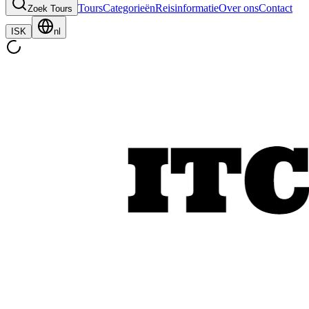
Tours
Categorieën
Reisinformatie
Over ons
Contact
Zoek Tours
ISK
nl