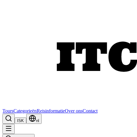
Tours
Categorieën
Reisinformatie
Over ons
Contact
ISK
nl