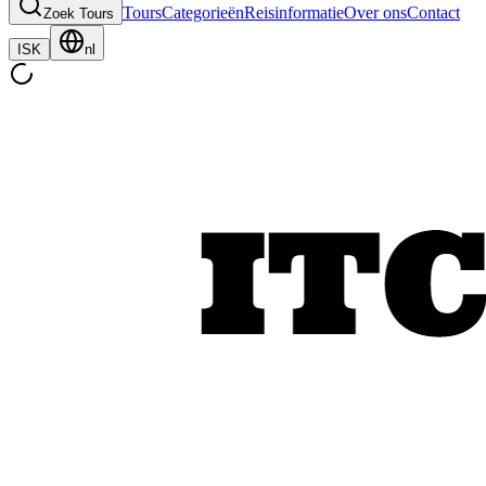
Tours
Categorieën
Reisinformatie
Over ons
Contact
Zoek Tours
ISK
nl