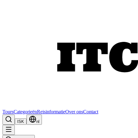
Tours
Categorieën
Reisinformatie
Over ons
Contact
ISK
nl