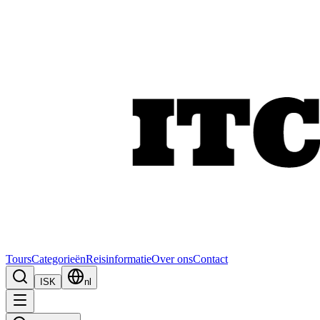
Tours
Categorieën
Reisinformatie
Over ons
Contact
ISK
nl