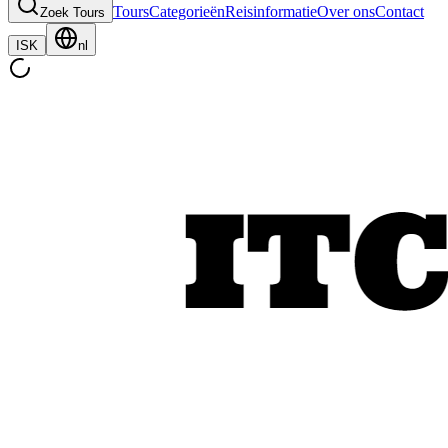
Tours
Categorieën
Reisinformatie
Over ons
Contact
Zoek Tours
ISK
nl