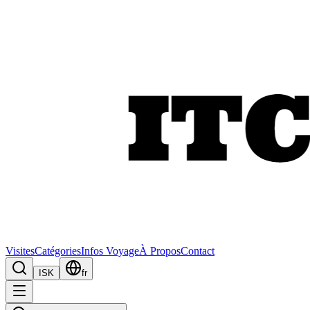
Visites
Catégories
Infos Voyage
À Propos
Contact
ISK
fr