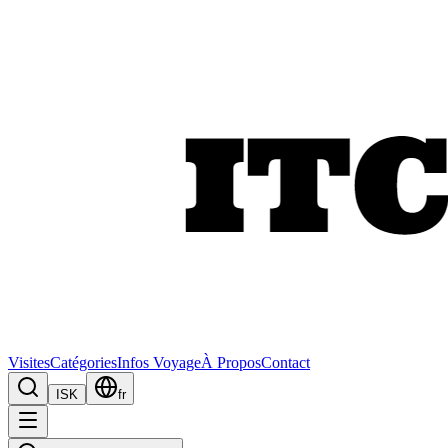
Visites
Catégories
Infos Voyage
À Propos
Contact
ISK
fr