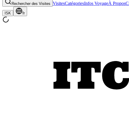
Visites
Catégories
Infos Voyage
À Propos
C
Rechercher des Visites
ISK
fr