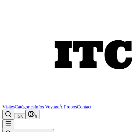
Visites
Catégories
Infos Voyage
À Propos
Contact
ISK
fr