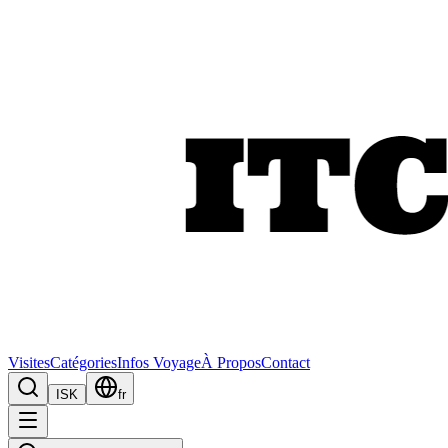
Visites
Catégories
Infos Voyage
À Propos
Contact
ISK
fr